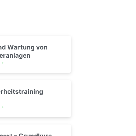
und Wartung von
eranlagen
N
»
rheitstraining
n
N
»
port – Grundkurs