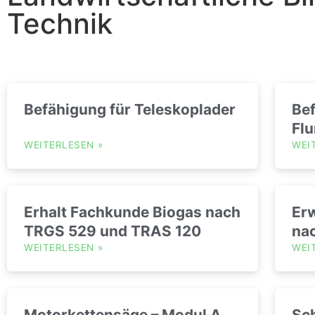
Technik
Befähigung für Teleskoplader
Be
Fl
WEITERLESEN
»
WEI
Erhalt Fachkunde Biogas nach
Er
TRGS 529 und TRAS 120
na
WEITERLESEN
»
WEI
Motorkettensäge – Modul A
Sc