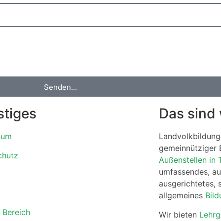
Senden...
stiges
Das sind 
sum
Landvolkbildung 
gemeinnütziger 
chutz
Außenstellen in 
umfassendes, au
ausgerichtetes, 
allgemeines
Bil
r Bereich
Wir bieten
Lehr