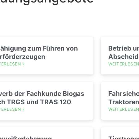
fähigung zum Führen von
Betrieb 
urförderzeugen
Abscheid
TERLESEN
»
WEITERLESE
werb der Fachkunde Biogas
Fahrsiche
ch TRGS und TRAS 120
Traktore
TERLESEN
»
WEITERLESE
hweißerlehrgang
Tiertrans